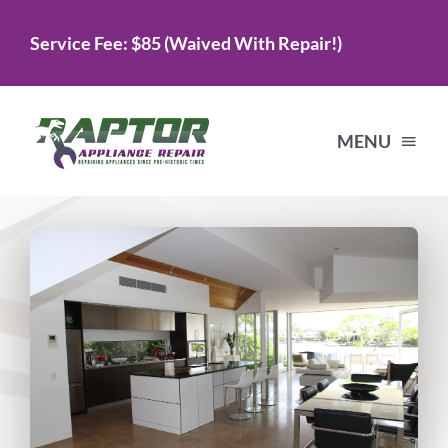
Skip
Service Fee: $85 (Waived With Repair!)
to
content
MENU
Home
Services
About Us
Testimonials