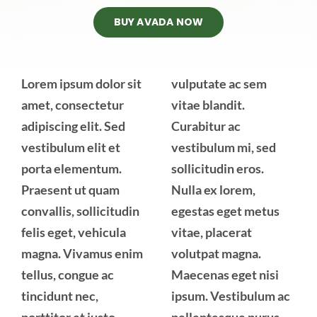
BUY AVADA NOW
Lorem ipsum dolor sit
vulputate ac sem
amet, consectetur
vitae blandit.
adipiscing elit. Sed
Curabitur ac
vestibulum elit et
vestibulum mi, sed
porta elementum.
sollicitudin eros.
Praesent ut quam
Nulla ex lorem,
convallis, sollicitudin
egestas eget metus
felis eget, vehicula
vitae, placerat
magna. Vivamus enim
volutpat magna.
tellus, congue ac
Maecenas eget nisi
tincidunt nec,
ipsum. Vestibulum ac
porttitor et justo.
pellentesque purus,