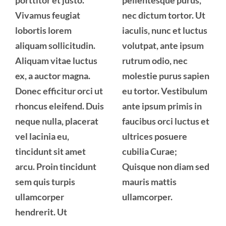
Vivamus feugiat
nec dictum tortor. Ut
lobortis lorem
iaculis, nunc et luctus
aliquam sollicitudin.
volutpat, ante ipsum
Aliquam vitae luctus
rutrum odio, nec
ex, a auctor magna.
molestie purus sapien
Donec efficitur orci ut
eu tortor. Vestibulum
rhoncus eleifend. Duis
ante ipsum primis in
neque nulla, placerat
faucibus orci luctus et
vel lacinia eu,
ultrices posuere
tincidunt sit amet
cubilia Curae;
arcu. Proin tincidunt
Quisque non diam sed
sem quis turpis
mauris mattis
ullamcorper
ullamcorper.
hendrerit. Ut